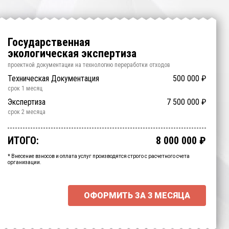
Государственная
экологическая экспертиза
проектной документации на технологию
переработки отходов
Подготовка Документов
Техническая Документация
1 000 000
500 000
₽
₽
срок
срок
1 месяц
1 месяц
ОВОС
Общественные Слушания
Экспертиза
1 200 000
7 500 000
300 000
₽
₽
₽
срок
срок
срок
1.5 месяца
2 месяца
2 месяца
Срочно
500 000
₽
срок
1 месяц
ИТОГО:
8 000 000
₽
Промежуточный итог:
15000
₽
Ваша персональна скидка
-
15000
₽
* Внесение взносов и оплата услуг производятся строго с расчетного счета
организации.
ОФОРМИТЬ ЗА
3 МЕСЯЦА