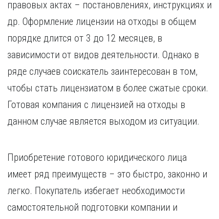
правовых актах – постановлениях, инструкциях и
Курган
Х
Курск
др. Оформление лицензии на отходы в общем
Хабаровск
Л
порядке длится от 3 до 12 месяцев, в
Ч
Липецк
зависимости от видов деятельности. Однако в
Чебоксары
М
Челябинск
ряде случаев соискатель заинтересован в том,
Магнитогорск
Череповец
чтобы стать лицензиатом в более сжатые сроки.
Махачкала
Чита
Готовая компания с лицензией на отходы в
Мурманск
Я
данном случае является выходом из ситуации.
Н
Ярославль
Набережные Челны
Нижний Новгород
Приобретение готового юридического лица
Нижний Тагил
Новокузнецк
имеет ряд преимуществ – это быстро, законно и
Новосибирск
легко. Покупатель избегает необходимости
самостоятельной подготовки компании и