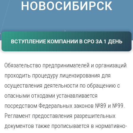
НОВОСИБИРСК
Саратов
Волгоград
Севастополь
Воронеж
Симферополь
Е
Смоленск
Екатеринбург
Сочи
Ставрополь
ВСТУПЛЕНИЕ КОМПАНИИ В СРО ЗА 1 ДЕНЬ
И
Т
Иваново
Ижевск
Тамбов
Обязательство предпринимателей и организаций
Иркутск
Тверь
Тольятти
проходить процедуру лицензирования для
К
Томск
осуществления деятельности по обращению с
Казань
Тула
Калининград
опасными отходами устанавливается
Тюмень
Калуга
посредством Федеральных законов №89 и №99.
У
Кемерово
Киров
Регламент предоставления разрешительных
Улан-Удэ
Краснодар
Ульяновск
документов также прописывается в нормативно-
Красноярск
Уфа