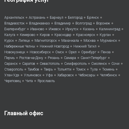
•
•
•
•
•
Архангельск
Астрахань
Барнаул
Белгород
Брянск
•
•
•
•
•
Владивосток
Владикавказ
Владимир
Волгоград
Воронеж
•
•
•
•
•
•
Екатеринбург
Иваново
Ижевск
Иркутск
Казань
Калининград
•
•
•
•
•
•
Калуга
Кемерово
Киров
Краснодар
Красноярск
Курган
•
•
•
•
•
•
Курск
Липецк
Магнитогорск
Махачкала
Москва
Мурманск
•
•
•
Набережные Челны
Нижний Новгород
Нижний Тагил
•
•
•
•
•
•
Новокузнецк
Новосибирск
Омск
Орел
Оренбург
Пенза
•
•
•
•
•
Пермь
Ростов-на-Дону
Рязань
Самара
Санкт-Петербург
•
•
•
•
•
•
Саранск
Саратов
Севастополь
Симферополь
Смоленск
Сочи
•
•
•
•
•
•
•
Ставрополь
Тамбов
Тверь
Тольятти
Томск
Тула
Тюмень
•
•
•
•
•
•
Улан-Удэ
Ульяновск
Уфа
Хабаровск
Чебоксары
Челябинск
•
•
Череповец
Чита
Ярославль
Главный офис