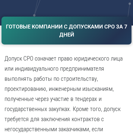
Саратов
Волгоград
Севастополь
Воронеж
Симферополь
Е
ГОТОВЫЕ КОМПАНИИ С ДОПУСКАМИ СРО ЗА 7
Смоленск
Екатеринбург
Сочи
ДНЕЙ
Ставрополь
И
Т
Иваново
Допуск СРО означает право юридического лица
Ижевск
Тамбов
Иркутск
Тверь
или индивидуального предпринимателя
Тольятти
К
выполнять работы по строительству,
Томск
Казань
проектированию, инженерным изысканиям,
Тула
Калининград
Тюмень
полученные через участие в тендерах и
Калуга
У
Кемерово
государственных закупках. Кроме того, допуск
Киров
Улан-Удэ
требуется для заключения контрактов с
Краснодар
Ульяновск
негосударственными заказчиками, если
Красноярск
Уфа