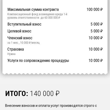
ISO 9001
ISO 14001
OHSAS 18001
Максимальная сумма контракта
100 000
₽
Компенсационный фонд возмещения вреда
1
-й
уровень ответственности:
до 60 000 000 ₽
Участие в гос. тендерах и аукционах
Вступительный взнос
5 000
0
₽
₽
Компенсационный фонд договорных обязательств
0
-
Целевой взнос
5 000
₽
й уровень ответственности:
Не требуется
Членский взнос
10 000
₽
за 1 мес.
,
10 000
₽/месяц
Предоставление специалистов НРС
Сертификат ISO 9001
Сертификат ISO 14001
Сертификат OHSAS 18001
Страховка
14 500
14 500
14 500
10 000
0
₽
₽
₽
₽
₽
0
ISO 9001
ISO 14001
OHSAS 18001
Нужна
₽ за человека
Услуги по сопровождению процедуры
10 000
₽
ИТОГО:
140 000
₽
Внесение взносов и оплата услуг производятся строго с