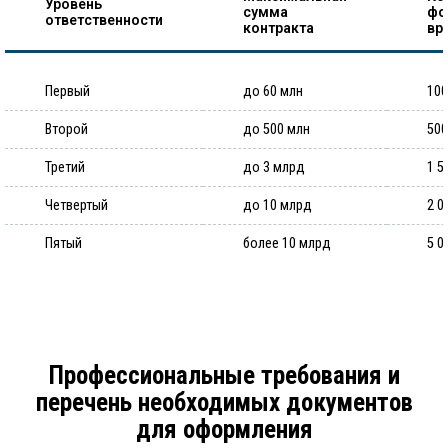
Уровень
сумма
фо
ответственности
контракта
вр
Первый
до 60 млн
100
Второй
до 500 млн
500
Третий
до 3 млрд
1 5
Четвертый
до 10 млрд
2 0
Пятый
более 10 млрд
5 0
Профессиональные требования и
перечень необходимых документов
для оформления