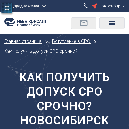
Спецпредложения
Новосибирск
Сбросить
Новосибирск
О
Москва
Санкт-Петербург
Омск
Главная страница
Вступление в СРО
Орел
А
Оренбург
Как получить допуск СРО срочно?
Архангельск
П
Астрахань
Пенза
Б
КАК ПОЛУЧИТЬ
Пермь
Барнаул
Р
ДОПУСК СРО
Белгород
Ростов-на-Дону
Брянск
Рязань
СРОЧНО?
В
С
Владивосток
НОВОСИБИРСК
Самара
Владикавказ
Саранск
Владимир