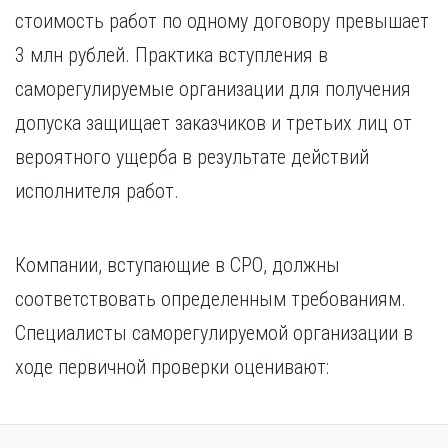
Курган
стоимость работ по одному договору превышает
Х
Курск
3 млн рублей. Практика вступления в
Хабаровск
Л
саморегулируемые организации для получения
Ч
Липецк
Чебоксары
допуска защищает заказчиков и третьих лиц от
М
Челябинск
вероятного ущерба в результате действий
Магнитогорск
Череповец
Махачкала
исполнителя работ.
Чита
Мурманск
Я
Н
Ярославль
Компании, вступающие в СРО, должны
Набережные Челны
соответствовать определенным требованиям.
Нижний Новгород
Нижний Тагил
Специалисты саморегулируемой организации в
Новокузнецк
ходе первичной проверки оценивают:
Новосибирск