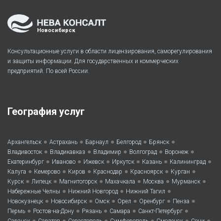
Новосибирск
Консультационные услуги в области лицензирования, саморегулирования
и защиты информации. Для государственных и коммерческих
предприятий. По всей России.
География услуг
•
•
•
•
•
Архангельск
Астрахань
Барнаул
Белгород
Брянск
•
•
•
•
•
Владивосток
Владикавказ
Владимир
Волгоград
Воронеж
•
•
•
•
•
•
Екатеринбург
Иваново
Ижевск
Иркутск
Казань
Калининград
•
•
•
•
•
•
Калуга
Кемерово
Киров
Краснодар
Красноярск
Курган
•
•
•
•
•
•
Курск
Липецк
Магнитогорск
Махачкала
Москва
Мурманск
•
•
•
Набережные Челны
Нижний Новгород
Нижний Тагил
•
•
•
•
•
•
Новокузнецк
Новосибирск
Омск
Орел
Оренбург
Пенза
•
•
•
•
•
Пермь
Ростов-на-Дону
Рязань
Самара
Санкт-Петербург
•
•
•
•
•
•