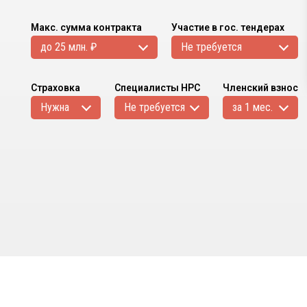
Макс. сумма контракта
Участие в гос. тендерах
до 25 млн. ₽
Не требуется
Страховка
Специалисты НРС
Членский взнос
Нужна
Не требуется
за 1 мес.