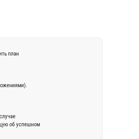
ить план
ложениями).
 случае
ющую об успешном