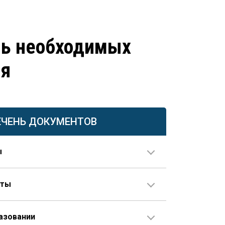
нь необходимых
ия
ЕЧЕНЬ ДОКУМЕНТОВ
ы
нты
ия в паспорте не совпадает с данными документов
е предоставляется свидетельство о перемене
азовании
 наличии стажа, не внесенного в трудовую книжку,