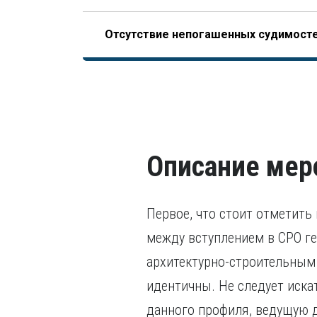
Опыт работы по специальности – не менее 10 л
Пройденное гражданином по меньшей мере 
только после получения диплома (это отличае
Отсутствие непогашенных судимост
НОСТРОЙ, допускающего начало отсчета трудо
последних пяти лет.
завершения образования).
В том числе, уголовного преследования.
Описание мер
Первое, что стоит отметить
между вступлением в СРО ге
архитектурно-строительным
идентичны. Не следует иск
данного профиля, ведущую д