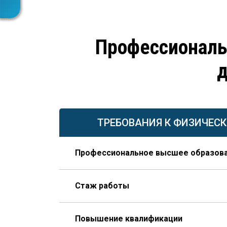
Профессиональ
д
ТРЕБОВАНИЯ К ФИЗИЧЕС
Профессиональное высшее образов
По направлению строительства, изысканий 
Стаж работы
В организации соответствующего профиля 
Повышение квалификации
года из которых – на руководящей должно