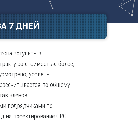
Ч
в
ополь
Чебоксары
ополь
Челябинск
А 7 ДНЕЙ
ск
Череповец
Чита
поль
Я
лжна вступить в
Ярославль
тракту со стоимостью более,
усмотрено, уровень
 рассчитывается по общему
тав членов
ыми подрядчиками по
яд на проектирование СРО,