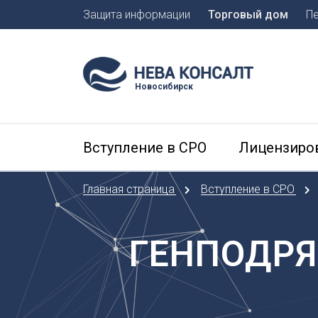
Защита информации
Торговый дом
П
Москва
Санкт-П
Новосибирск
А
Арханге
Вступление в СРО
Лицензиро
Астраха
Б
Главная страница
Вступление в СРО
Барнаул
Белгоро
Брянск
ГЕНПОДРЯ
В
Владиво
Владика
Владим