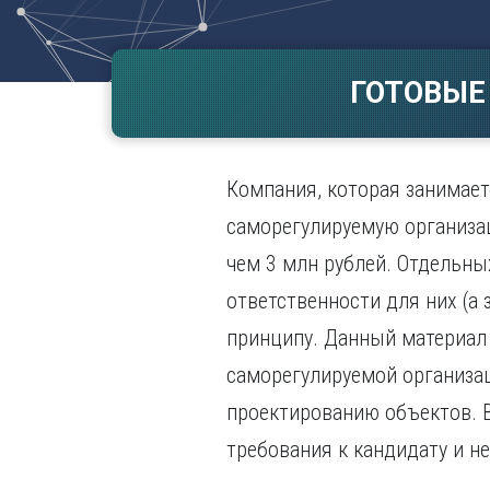
Волгогр
Вороне
ГОТОВЫЕ
Е
Екатери
И
Компания, которая занимает
Иванов
Ижевск
саморегулируемую организац
Иркутск
чем 3 млн рублей. Отдельны
ответственности для них (а
принципу. Данный материал 
саморегулируемой организа
проектированию объектов. В
требования к кандидату и 