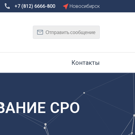
+7 (812) 6666-800
Новосибирск
Сбросить
Т
Отправить сообщение
Тамбов
Тверь
рг
Тольятти
Томск
Контакты
Тула
Тюмень
У
Улан-Удэ
на-Дону
Ульяновск
ВАНИЕ СРО
Уфа
Х
Хабаровск
к