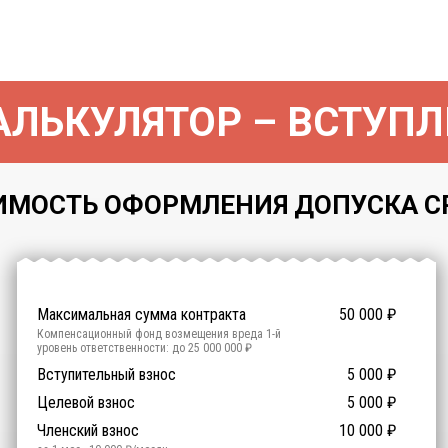
ЛЬКУЛЯТОР – ВСТУПЛ
ИМОСТЬ ОФОРМЛЕНИЯ ДОПУСКА СРО
Максимальная сумма контракта
50 000
₽
Компенсационный фонд возмещения вреда
1
-й
уровень ответственности:
до 25 000 000 ₽
Участие в гос. тендерах и аукционах
Вступительный взнос
5 000
0
₽
₽
Компенсационный фонд договорных обязательств
0
-
Целевой взнос
5 000
₽
й уровень ответственности:
Не требуется
Членский взнос
10 000
₽