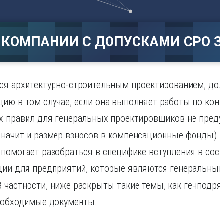
Магнитогорск
Сарато
ад
Махачкала
Севаст
ж
Мурманск
Симфер
 КОМПАНИИ С ДОПУСКАМИ СРО З
Н
Смолен
нбург
Набережные Челны
Сочи
Нижний Новгород
Ставро
Нижний Тагил
ся архитектурно-строительным проектированием, до
о
Новокузнецк
ию в том случае, если она выполняет работы по кон
Новосибирск
х правил для генеральных проектировщиков не пред
 значит и размер взносов в компенсационные фонды)
помогает разобраться в специфике вступления в сос
ции для предприятий, которые являются генеральн
 частности, ниже раскрыты такие темы, как генподр
необходимые документы.