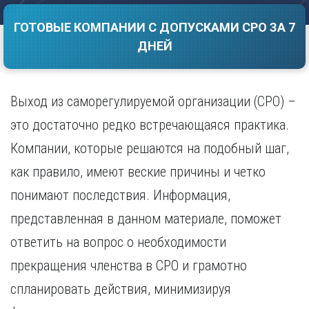
Саратов
Волгоград
ГОТОВЫЕ КОМПАНИИ С ДОПУСКАМИ СРО ЗА 7
Севастополь
Воронеж
ДНЕЙ
Симферополь
Е
Смоленск
Екатеринбург
Сочи
Ставрополь
Выход из саморегулируемой организации (СРО) –
И
Т
Иваново
это достаточно редко встречающаяся практика.
Ижевск
Тамбов
Компании, которые решаются на подобный шаг,
Иркутск
Тверь
как правило, имеют веские причины и четко
Тольятти
К
Томск
понимают последствия. Информация,
Казань
Тула
Калининград
представленная в данном материале, поможет
Тюмень
Калуга
ответить на вопрос о необходимости
У
Кемерово
прекращения членства в СРО и грамотно
Киров
Улан-Удэ
Краснодар
Ульяновск
спланировать действия, минимизируя
Красноярск
Уфа