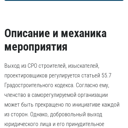
достаточно заверенной копии диплома. В остальных
Согласие на обработку персональных данных
преследования. Ранее судимые кандидаты
трудоустройства.
случаях дополнительно предоставляется копия
предоставляют документ, подтверждающий исполнение
свидетельства о признании иностранного образования.
наказания.
Разрешение на работу (если кандидат –
Удостоверение о повышении квалификации.
иностранный гражданин).
Удостоверение, подтверждающее факт повышения
Описание и механика
квалификации в течение последних пяти лет. В случае,
если повышение квалификации проходило за пределами
России, требуется копия свидетельства о признании
мероприятия
иностранного образования.
Выход из СРО строителей, изыскателей,
проектировщиков регулируется статьей 55.7
Градостроительного кодекса. Согласно ему,
членство в саморегулируемой организации
может быть прекращено по инициативе каждой
из сторон. Однако, добровольный выход
юридического лица и его принудительное