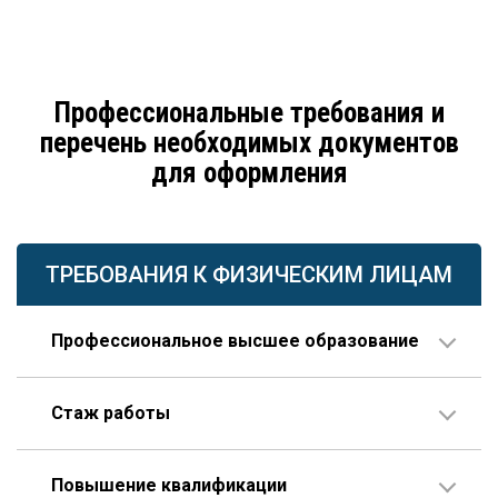
Профессиональные требования и
перечень необходимых документов
для оформления
ТРЕБОВАНИЯ К ФИЗИЧЕСКИМ ЛИЦАМ
Профессиональное высшее образование
По направлению строительства, изысканий или
Стаж работы
проектирования.
В организации соответствующего профиля – 10 лет
Повышение квалификации
или больше, 3 года из которых – на руководящей