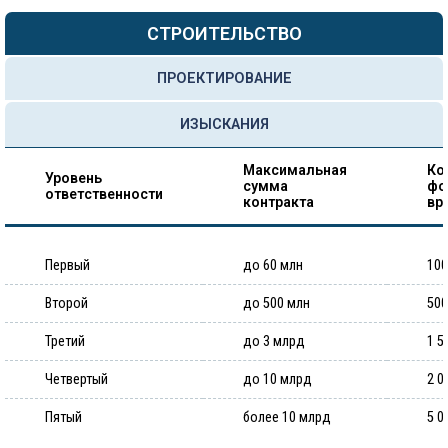
СТРОИТЕЛЬСТВО
ПРОЕКТИРОВАНИЕ
ИЗЫСКАНИЯ
Максимальная
Ко
Уровень
сумма
фо
ответственности
контракта
вр
Первый
до 60 млн
100
Второй
до 500 млн
500
Третий
до 3 млрд
1 5
Четвертый
до 10 млрд
2 0
Пятый
более 10 млрд
5 0