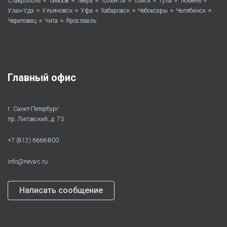
Ставрополь
Тамбов
Тверь
Тольятти
Томск
Тула
Тюмень
•
•
•
•
•
•
Улан-Удэ
Ульяновск
Уфа
Хабаровск
Чебоксары
Челябинск
•
•
Череповец
Чита
Ярославль
Главный офис
г. Санкт-Петербург
пр. Лиговский, д. 73
+7 (812) 6666-800
info@neva-c.ru
Написать сообщение