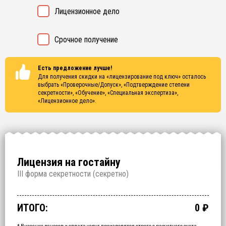
Лицензионное дело
Срочное получение
Есть предложение лучше!
Для получения скидки на «лицензирование под ключ» осталось
выбрать
«Проверочные/Допуск», «Подтверждение степени
секретности», «Обучение», «Специальная экспертиза»,
«Лицензионное дело»
.
Лицензия на гостайну
I
II форма секретности (
секретно
)
Проверочные/Допуск
Подтверждение степени секретности
Обучение
Специальная экспертиза
Лицензионное дело
Срочное получение
1 000 000
150 000
200 000
250 000
700 000
60 000
₽
₽
₽
₽
₽
₽
срок: 2.5 месяца
срок: 2 недели
срок: 2 недели
срок: 2 недели
срок: 2 месяца
ИТОГО:
0
₽
Промежуточный итог:
15000
₽
Ваша персональна скидка
-
15000
₽