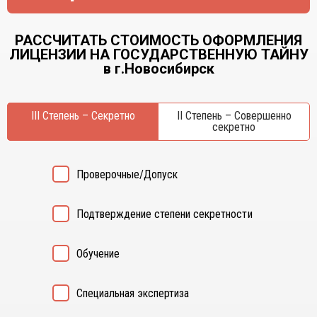
Курган
Х
Курск
Хабаровск
РАССЧИТАТЬ СТОИМОСТЬ ОФОРМЛЕНИЯ
Л
ЛИЦЕНЗИИ НА ГОСУДАРСТВЕННУЮ ТАЙНУ
Ч
в г.Новосибирск
Липецк
Чебоксары
М
Челябинск
III Степень – Секретно
Магнитогорск
II Степень – Совершенно
Череповец
секретно
Махачкала
Чита
Мурманск
Я
Н
Проверочные/Допуск
Ярославль
Набережные Челны
Нижний Новгород
Подтверждение степени секретности
Нижний Тагил
Новокузнецк
Обучение
Новосибирск
Специальная экспертиза