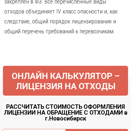
закреплен в ФЗ. Все перечисленные виды
Курган
Х
Курск
отходов объединяет IV класс опасности и, как
Хабаровск
Л
следствие, общий порядок лицензирования и
Ч
Липецк
общий перечень требований к перевозчикам.
Чебоксары
М
Челябинск
Магнитогорск
Череповец
Махачкала
Чита
Мурманск
Я
Н
ОНЛАЙН КАЛЬКУЛЯТОР –
Ярославль
Набережные Челны
ЛИЦЕНЗИЯ НА ОТХОДЫ
Нижний Новгород
Нижний Тагил
Новокузнецк
РАССЧИТАТЬ СТОИМОСТЬ ОФОРМЛЕНИЯ
Новосибирск
ЛИЦЕНЗИИ НА ОБРАЩЕНИЕ С ОТХОДАМИ в
г.Новосибирск