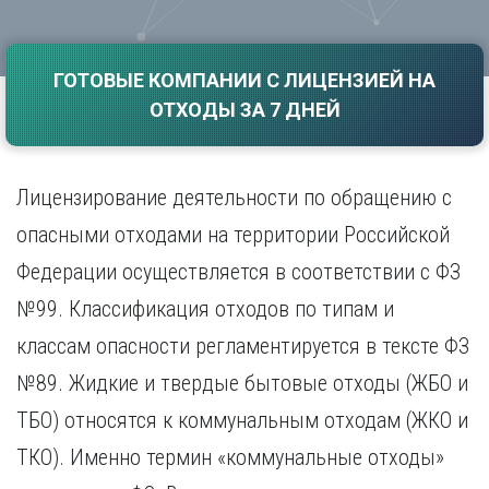
Саратов
Волгоград
Севастополь
Воронеж
Симферополь
ГОТОВЫЕ КОМПАНИИ С ЛИЦЕНЗИЕЙ НА
Е
Смоленск
ОТХОДЫ ЗА 7 ДНЕЙ
Екатеринбург
Сочи
Ставрополь
И
Т
Иваново
Лицензирование деятельности по обращению с
Ижевск
Тамбов
опасными отходами на территории Российской
Иркутск
Тверь
Федерации осуществляется в соответствии с ФЗ
Тольятти
К
Томск
№99. Классификация отходов по типам и
Казань
Тула
Калининград
классам опасности регламентируется в тексте ФЗ
Тюмень
Калуга
№89. Жидкие и твердые бытовые отходы (ЖБО и
У
Кемерово
ТБО) относятся к коммунальным отходам (ЖКО и
Киров
Улан-Удэ
Краснодар
Ульяновск
ТКО). Именно термин «коммунальные отходы»
Красноярск
Уфа