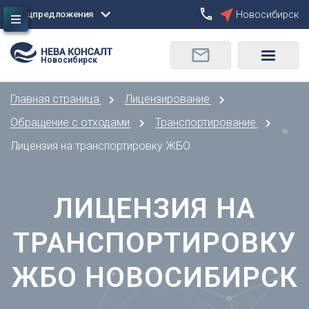
Спецпредложения
Новосибирск
Сбросить
Новосибирск
О
Москва
Санкт-Петербург
Омск
Главная страница
Лицензирование
Орел
А
Оренбург
Обращение с отходами
Транспортирование
Архангельск
П
Лицензия на транспортировку ЖБО
Астрахань
Пенза
Б
Пермь
Барнаул
ЛИЦЕНЗИЯ НА
Р
Белгород
Ростов-на-Дону
Брянск
ТРАНСПОРТИРОВКУ
Рязань
В
С
ЖБО НОВОСИБИРСК
Владивосток
Самара
Владикавказ
Саранск
Владимир