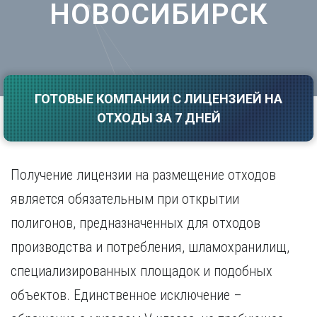
НОВОСИБИРСК
Саратов
Волгоград
Севастополь
Воронеж
Симферополь
Е
Смоленск
Екатеринбург
Сочи
Ставрополь
ГОТОВЫЕ КОМПАНИИ С ЛИЦЕНЗИЕЙ НА
И
ОТХОДЫ ЗА 7 ДНЕЙ
Т
Иваново
Ижевск
Тамбов
Иркутск
Тверь
Получение лицензии на размещение отходов
Тольятти
К
Томск
является обязательным при открытии
Казань
Тула
полигонов, предназначенных для отходов
Калининград
Тюмень
Калуга
производства и потребления, шламохранилищ,
У
Кемерово
специализированных площадок и подобных
Киров
Улан-Удэ
Краснодар
Ульяновск
объектов. Единственное исключение –
Красноярск
Уфа