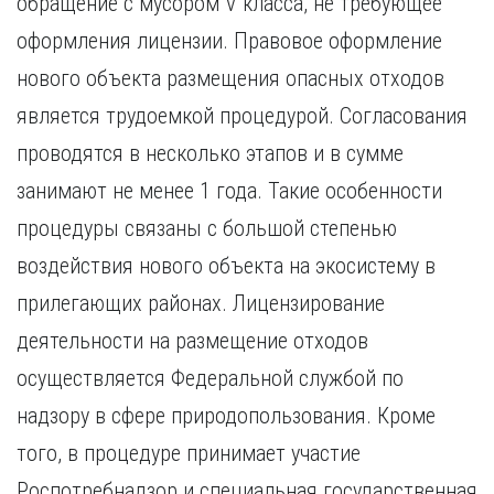
обращение с мусором V класса, не требующее
Курган
Х
Курск
оформления лицензии. Правовое оформление
Хабаровск
Л
нового объекта размещения опасных отходов
Ч
Липецк
является трудоемкой процедурой. Согласования
Чебоксары
М
проводятся в несколько этапов и в сумме
Челябинск
Магнитогорск
Череповец
занимают не менее 1 года. Такие особенности
Махачкала
Чита
процедуры связаны с большой степенью
Мурманск
Я
воздействия нового объекта на экосистему в
Н
Ярославль
прилегающих районах. Лицензирование
Набережные Челны
Нижний Новгород
деятельности на размещение отходов
Нижний Тагил
осуществляется Федеральной службой по
Новокузнецк
Новосибирск
надзору в сфере природопользования. Кроме
того, в процедуре принимает участие
Роспотребнадзор и специальная государственная