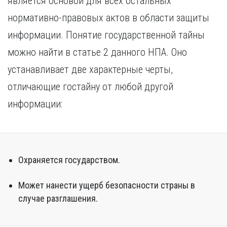
является основой для всех остальных
Курган
Х
нормативно-правовых актов в области защиты
Курск
Хабаровск
информации. Понятие государственной тайны
Л
Ч
Липецк
можно найти в статье 2 данного НПА. Оно
Чебоксары
М
устанавливает две характерные черты,
Челябинск
Магнитогорск
Череповец
отличающие гостайну от любой другой
Махачкала
Чита
информации:
Мурманск
Я
Н
Ярославль
Набережные Челны
Нижний Новгород
Охраняется государством.
Нижний Тагил
Новокузнецк
Может нанести ущерб безопасности страны в
Новосибирск
случае разглашения.