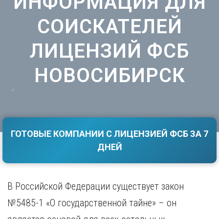
ИНФОРМАЦИЯ ДЛЯ
Саратов
Волгоград
СОИСКАТЕЛЕЙ
Севастополь
Воронеж
Симферополь
Е
Смоленск
ЛИЦЕНЗИЙ ФСБ
Екатеринбург
Сочи
Ставрополь
НОВОСИБИРСК
И
Т
Иваново
Ижевск
Тамбов
Иркутск
Тверь
Тольятти
К
ГОТОВЫЕ КОМПАНИИ С ЛИЦЕНЗИЕЙ ФСБ ЗА 7
Томск
Казань
Тула
ДНЕЙ
Калининград
Тюмень
Калуга
У
Кемерово
В Российской Федерации существует закон
Киров
Улан-Удэ
Краснодар
Ульяновск
№5485-1 «О государственной тайне» – он
Красноярск
Уфа