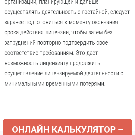
организации, планирующей и дальше
Курган
Х
Курск
осуществлять деятельность с гостайной, следует
Хабаровск
Л
заранее подготовиться к моменту окончания
Ч
Липецк
срока действия лицензии, чтобы затем без
Чебоксары
М
затруднений повторно подтвердить свое
Челябинск
Магнитогорск
Череповец
соответствие требованиям. Это дает
Махачкала
Чита
возможность лицензиату продолжить
Мурманск
Я
осуществление лицензируемой деятельности с
Н
Ярославль
минимальными временными потерями.
Набережные Челны
Нижний Новгород
Нижний Тагил
Новокузнецк
Новосибирск
ОНЛАЙН КАЛЬКУЛЯТОР –