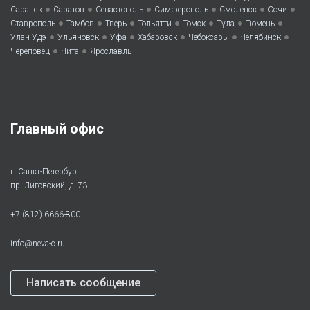
•
•
•
•
•
•
Саранск
Саратов
Севастополь
Симферополь
Смоленск
Сочи
•
•
•
•
•
•
•
Ставрополь
Тамбов
Тверь
Тольятти
Томск
Тула
Тюмень
•
•
•
•
•
•
Улан-Удэ
Ульяновск
Уфа
Хабаровск
Чебоксары
Челябинск
•
•
Череповец
Чита
Ярославль
Главный офис
г. Санкт-Петербург
пр. Лиговский, д. 73
+7 (812) 6666-800
info@neva-c.ru
Написать сообщение