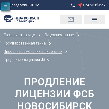
Спецпредложения
Новосибирск
Сбросить
Новосибирск
О
Москва
Санкт-Петербург
Омск
Главная страница
Лицензирование
Орел
А
Оренбург
Государственная тайна
Архангельск
П
Внесение изменений в лицензию
Астрахань
Пенза
Продление лицензии ФСБ
Б
Пермь
Барнаул
Р
Белгород
ПРОДЛЕНИЕ
Ростов-на-Дону
Брянск
Рязань
В
ЛИЦЕНЗИИ ФСБ
С
Владивосток
Самара
Владикавказ
НОВОСИБИРСК
Саранск
Владимир