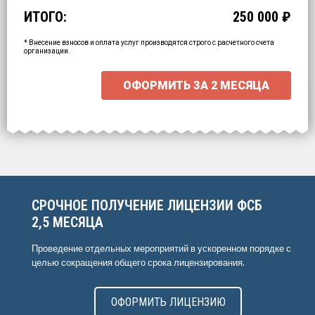
ИТОГО:
250 000
₽
Промежуточный итог:
15000
₽
Ваша персональна скидка
-
15000
₽
* Внесение взносов и оплата услуг производятся строго с расчетного счета
организации.
ОФОРМИТЬ ЗА
2 МЕСЯЦА
СРОЧНОЕ ПОЛУЧЕНИЕ ЛИЦЕНЗИИ ФСБ
2,5 МЕСЯЦА
Проведение отдельных мероприятий в ускоренном порядке с
целью сокращения общего срока лицензирования.
ОФОРМИТЬ ЛИЦЕНЗИЮ