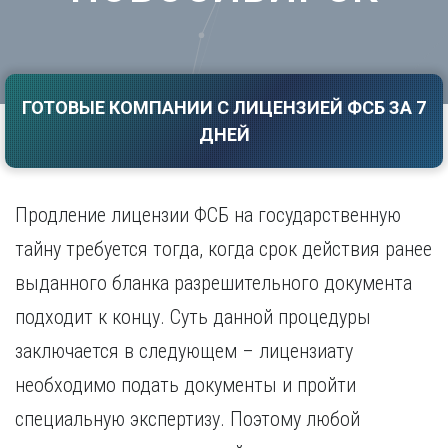
Саратов
Волгоград
Севастополь
Воронеж
Симферополь
Е
Смоленск
ГОТОВЫЕ КОМПАНИИ С ЛИЦЕНЗИЕЙ ФСБ ЗА 7
Екатеринбург
Сочи
ДНЕЙ
Ставрополь
И
Т
Иваново
Ижевск
Тамбов
Продление лицензии ФСБ на государственную
Иркутск
Тверь
тайну требуется тогда, когда срок действия ранее
Тольятти
К
Томск
выданного бланка разрешительного документа
Казань
Тула
Калининград
подходит к концу. Суть данной процедуры
Тюмень
Калуга
заключается в следующем – лицензиату
У
Кемерово
необходимо подать документы и пройти
Киров
Улан-Удэ
Краснодар
Ульяновск
специальную экспертизу. Поэтому любой
Красноярск
Уфа