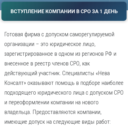
Саратов
Волгоград
ВСТУПЛЕНИЕ КОМПАНИИ В СРО ЗА 1 ДЕНЬ
Севастополь
Воронеж
Симферополь
Е
Смоленск
Екатеринбург
Сочи
Готовая фирма с допуском саморегулируемой
Ставрополь
И
организации – это юридическое лицо,
Т
Иваново
зарегистрированное в одном из регионов РФ и
Ижевск
Тамбов
внесенное в реестр членов СРО, как
Иркутск
Тверь
Тольятти
действующий участник. Специалисты «Нева
К
Томск
Консалт» оказывают помощь в подборе наиболее
Казань
Тула
Калининград
подходящего юридического лица с допуском СРО
Тюмень
Калуга
и переоформлении компании на нового
У
Кемерово
Киров
Улан-Удэ
владельца. Предоставляются компании,
Краснодар
Ульяновск
имеющие допуск на следующие виды работ:
Красноярск
Уфа