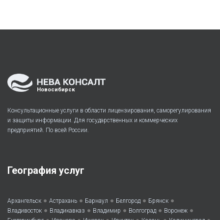
Новосибирск
Консультационные услуги в области лицензирования, саморегулирования
и защиты информации. Для государственных и коммерческих
предприятий. По всей России.
География услуг
•
•
•
•
•
Архангельск
Астрахань
Барнаул
Белгород
Брянск
•
•
•
•
•
Владивосток
Владикавказ
Владимир
Волгоград
Воронеж
•
•
•
•
•
•