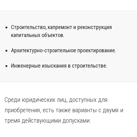
Курган
Х
Курск
Хабаровск
Л
Ч
Строительство, капремонт и реконструкция
Липецк
капитальных объектов.
Чебоксары
М
Челябинск
Архитектурно-строительное проектирование.
Магнитогорск
Череповец
Махачкала
Чита
Мурманск
Инженерные изыскания в строительстве.
Я
Н
Ярославль
Набережные Челны
Нижний Новгород
Среди юридических лиц, доступных для
Нижний Тагил
Новокузнецк
приобретения, есть также варианты с двумя и
Новосибирск
тремя действующими допусками.