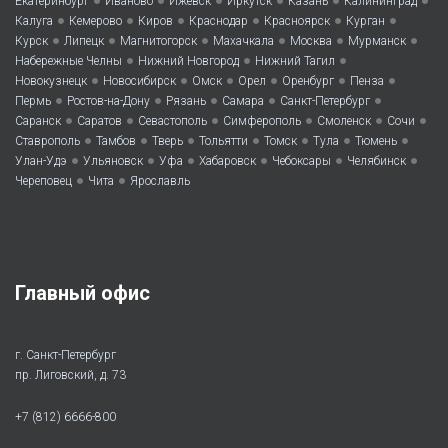
Екатеринбург
Иваново
Ижевск
Иркутск
Казань
Калининград
•
•
•
•
•
•
Калуга
Кемерово
Киров
Краснодар
Красноярск
Курган
•
•
•
•
•
•
Курск
Липецк
Магнитогорск
Махачкала
Москва
Мурманск
•
•
•
Набережные Челны
Нижний Новгород
Нижний Тагил
•
•
•
•
•
•
Новокузнецк
Новосибирск
Омск
Орел
Оренбург
Пенза
•
•
•
•
•
Пермь
Ростов-на-Дону
Рязань
Самара
Санкт-Петербург
•
•
•
•
•
•
Саранск
Саратов
Севастополь
Симферополь
Смоленск
Сочи
•
•
•
•
•
•
•
Ставрополь
Тамбов
Тверь
Тольятти
Томск
Тула
Тюмень
•
•
•
•
•
•
Улан-Удэ
Ульяновск
Уфа
Хабаровск
Чебоксары
Челябинск
•
•
Череповец
Чита
Ярославль
Главный офис
г. Санкт-Петербург
пр. Лиговский, д. 73
+7 (812) 6666-800