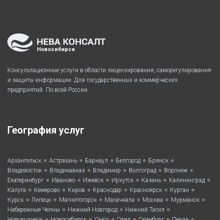
Новосибирск
Консультационные услуги в области лицензирования, саморегулирования
и защиты информации. Для государственных и коммерческих
предприятий. По всей России.
География услуг
•
•
•
•
•
Архангельск
Астрахань
Барнаул
Белгород
Брянск
•
•
•
•
•
Владивосток
Владикавказ
Владимир
Волгоград
Воронеж
•
•
•
•
•
•
Екатеринбург
Иваново
Ижевск
Иркутск
Казань
Калининград
•
•
•
•
•
•
Калуга
Кемерово
Киров
Краснодар
Красноярск
Курган
•
•
•
•
•
•
Курск
Липецк
Магнитогорск
Махачкала
Москва
Мурманск
•
•
•
Набережные Челны
Нижний Новгород
Нижний Тагил
•
•
•
•
•
•
Новокузнецк
Новосибирск
Омск
Орел
Оренбург
Пенза