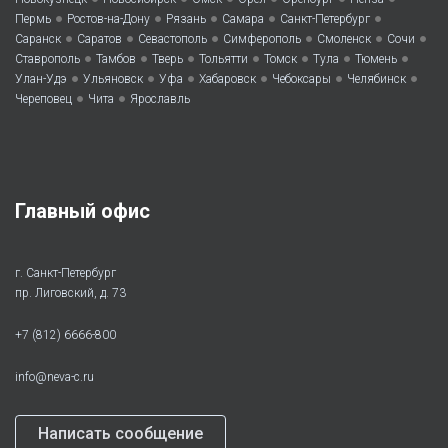
•
•
•
•
•
Пермь
Ростов-на-Дону
Рязань
Самара
Санкт-Петербург
•
•
•
•
•
•
Саранск
Саратов
Севастополь
Симферополь
Смоленск
Сочи
•
•
•
•
•
•
•
Ставрополь
Тамбов
Тверь
Тольятти
Томск
Тула
Тюмень
•
•
•
•
•
•
Улан-Удэ
Ульяновск
Уфа
Хабаровск
Чебоксары
Челябинск
•
•
Череповец
Чита
Ярославль
Главный офис
г. Санкт-Петербург
пр. Лиговский, д. 73
+7 (812) 6666-800
info@neva-c.ru
Написать сообщение