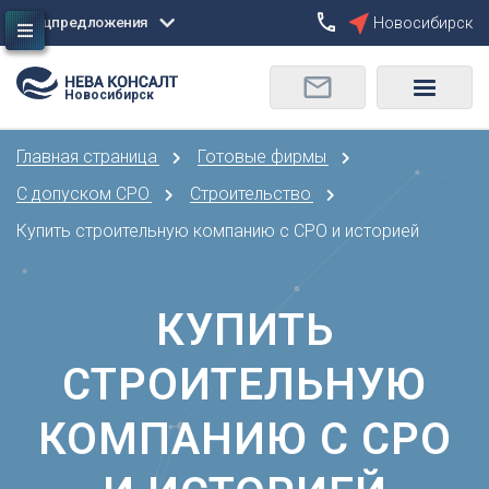
Спецпредложения
Новосибирск
Сбросить
Новосибирск
О
Москва
Санкт-Петербург
Омск
Главная страница
Готовые фирмы
Орел
А
Оренбург
С допуском СРО
Строительство
Архангельск
П
Купить строительную компанию с СРО и историей
Астрахань
Пенза
Б
Пермь
Барнаул
КУПИТЬ
Р
Белгород
Ростов-на-Дону
Брянск
СТРОИТЕЛЬНУЮ
Рязань
В
С
КОМПАНИЮ С СРО
Владивосток
Самара
Владикавказ
Саранск
Владимир