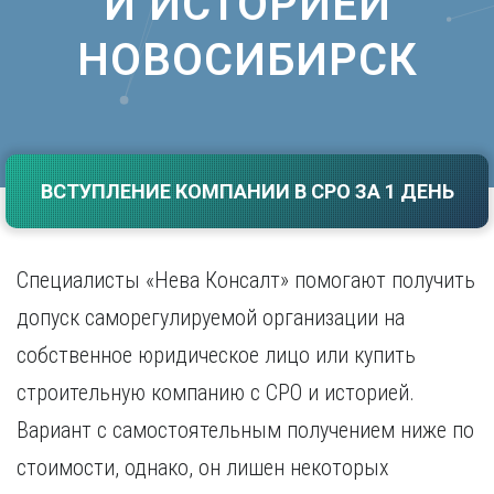
И ИСТОРИЕЙ
Саратов
Волгоград
НОВОСИБИРСК
Севастополь
Воронеж
Симферополь
Е
Смоленск
Екатеринбург
Сочи
Ставрополь
И
Т
ВСТУПЛЕНИЕ КОМПАНИИ В СРО ЗА 1 ДЕНЬ
Иваново
Ижевск
Тамбов
Иркутск
Тверь
Тольятти
Специалисты «Нева Консалт» помогают получить
К
Томск
допуск саморегулируемой организации на
Казань
Тула
Калининград
собственное юридическое лицо или купить
Тюмень
Калуга
строительную компанию с СРО и историей.
У
Кемерово
Киров
Вариант с самостоятельным получением ниже по
Улан-Удэ
Краснодар
Ульяновск
стоимости, однако, он лишен некоторых
Красноярск
Уфа