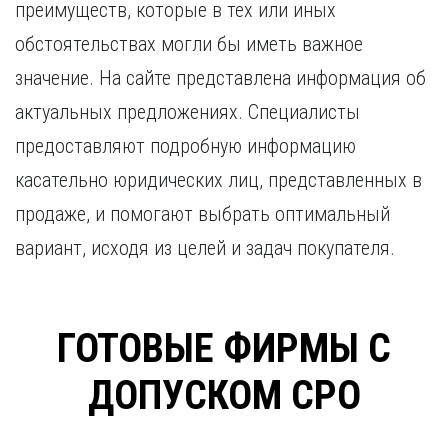
преимуществ, которые в тех или иных
Курган
Х
Курск
обстоятельствах могли бы иметь важное
Хабаровск
Л
значение. На сайте представлена информация об
Ч
Липецк
актуальных предложениях. Специалисты
Чебоксары
М
Челябинск
предоставляют подробную информацию
Магнитогорск
Череповец
касательно юридических лиц, представленных в
Махачкала
Чита
продаже, и помогают выбрать оптимальный
Мурманск
Я
вариант, исходя из целей и задач покупателя.
Н
Ярославль
Набережные Челны
Нижний Новгород
Нижний Тагил
ГОТОВЫЕ ФИРМЫ С
Новокузнецк
Новосибирск
ДОПУСКОМ СРО