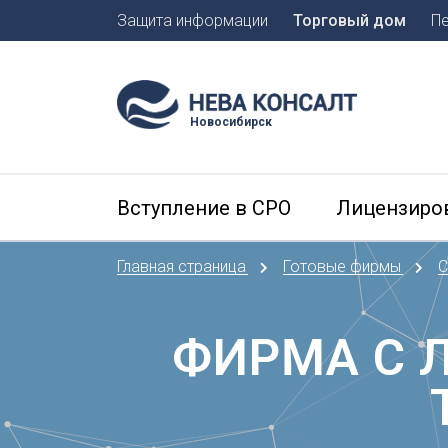
Защита информации
Торговый дом
П
Москва
Санкт-П
Новосибирск
А
Арханге
Вступление в СРО
Лицензиро
Астраха
Б
Главная страница
Готовые фирмы
С
Барнаул
Белгоро
Брянск
ФИРМА С 
В
Владиво
Владика
Владим