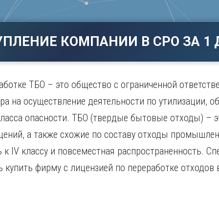
Магнитогорск
Сарато
ад
Махачкала
Севаст
ж
Мурманск
Симфер
УПЛЕНИЕ КОМПАНИИ В СРО ЗА 1 
Н
Смолен
нбург
Набережные Челны
Сочи
Нижний Новгород
Ставро
Нижний Тагил
аботке ТБО – это общество с ограниченной ответст
о
Новокузнецк
а на осуществление деятельности по утилизации, об
Новосибирск
класса опасности. ТБО (твердые бытовые отходы) – 
щений, а также схожие по составу отходы промышле
к IV классу и повсеместная распространенность. С
купить фирму с лицензией по переработке отходов в