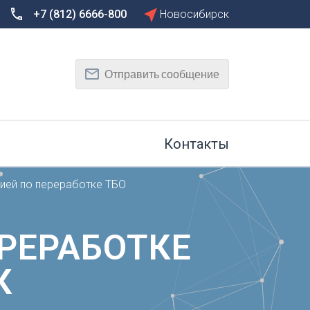
+7 (812) 6666-800
Новосибирск
Сбросить
Т
Отправить сообщение
Тамбов
Тверь
рг
Тольятти
Томск
Контакты
Тула
Тюмень
ией по переработке ТБО
У
Улан-Удэ
на-Дону
Ульяновск
РЕРАБОТКЕ
Уфа
К
Х
Хабаровск
к