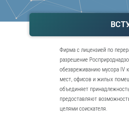
Волгогр
Вороне
ВСТ
Е
Екатери
И
Фирма с лицензией по перер
Иванов
Ижевск
разрешение Росприроднадзор
Иркутск
обезвреживанию мусора IV 
мест, офисов и жилых поме
объединяет принадлежность 
предоставляют возможность 
целями соискателя.