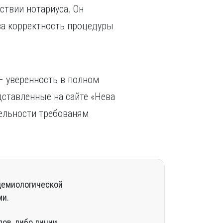
ствии нотариуса. Он
 за корректность процедуры
– уверенность в полном
ставленные на сайте «Нева
ельности требованям
демиологической
ми.
ов, либо линии