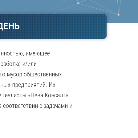
Ч
в
ополь
Чебоксары
ополь
Челябинск
ДЕНЬ
ск
Череповец
Чита
поль
Я
венностью, имеющее
Ярославль
работке и/или
это мусор общественных
нных предприятий. Их
пециалисты «Нева Консалт»
 соответствии с задачами и