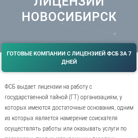
ЛИЦЕНЗИИ
Саратов
Волгоград
НОВОСИБИРСК
Севастополь
Воронеж
Симферополь
Е
Смоленск
Екатеринбург
Сочи
Ставрополь
И
Т
ГОТОВЫЕ КОМПАНИИ С ЛИЦЕНЗИЕЙ ФСБ ЗА 7
Иваново
ДНЕЙ
Ижевск
Тамбов
Иркутск
Тверь
Тольятти
К
Томск
ФСБ выдает лицензии на работу с
Казань
Тула
государственной тайной (ГТ) организациям, у
Калининград
Тюмень
Калуга
которых имеются достаточные основания, одним
У
Кемерово
из которых является намерение соискателя
Киров
Улан-Удэ
Краснодар
Ульяновск
осуществлять работы или оказывать услуги по
Красноярск
Уфа