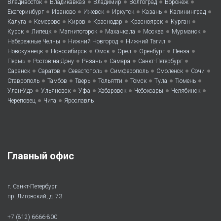
•
•
•
•
•
Владивосток
Владикавказ
Владимир
Волгоград
Воронеж
•
•
•
•
•
•
Екатеринбург
Иваново
Ижевск
Иркутск
Казань
Калининград
•
•
•
•
•
•
Калуга
Кемерово
Киров
Краснодар
Красноярск
Курган
•
•
•
•
•
•
Курск
Липецк
Магнитогорск
Махачкала
Москва
Мурманск
•
•
•
Набережные Челны
Нижний Новгород
Нижний Тагил
•
•
•
•
•
•
Новокузнецк
Новосибирск
Омск
Орел
Оренбург
Пенза
•
•
•
•
•
Пермь
Ростов-на-Дону
Рязань
Самара
Санкт-Петербург
•
•
•
•
•
•
Саранск
Саратов
Севастополь
Симферополь
Смоленск
Сочи
•
•
•
•
•
•
•
Ставрополь
Тамбов
Тверь
Тольятти
Томск
Тула
Тюмень
•
•
•
•
•
•
Улан-Удэ
Ульяновск
Уфа
Хабаровск
Чебоксары
Челябинск
•
•
Череповец
Чита
Ярославль
Главный офис
г. Санкт-Петербург
пр. Лиговский, д. 73
+7 (812) 6666-800