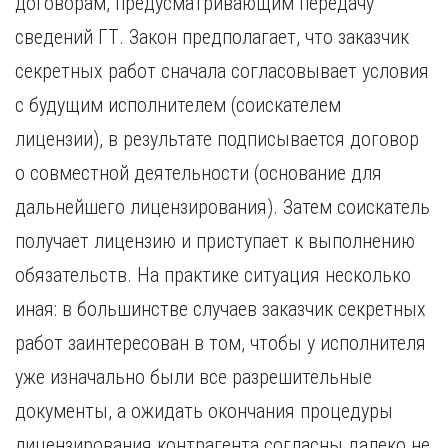
договорам, предусматривающим передачу
Курган
Х
Курск
сведений ГТ. Закон предполагает, что заказчик
Хабаровск
Л
секретных работ сначала согласовывает условия
Ч
Липецк
с будущим исполнителем (соискателем
Чебоксары
М
лицензии), в результате подписывается договор
Челябинск
Магнитогорск
Череповец
о совместной деятельности (основание для
Махачкала
Чита
дальнейшего лицензирования). Затем соискатель
Мурманск
Я
получает лицензию и приступает к выполнению
Н
Ярославль
обязательств. На практике ситуация несколько
Набережные Челны
Нижний Новгород
иная: в большинстве случаев заказчик секретных
Нижний Тагил
работ заинтересован в том, чтобы у исполнителя
Новокузнецк
Новосибирск
уже изначально были все разрешительные
документы, а ожидать окончания процедуры
лицензирования контрагента согласны далеко не