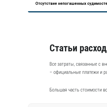
Отсутствие непогашенных судимост
НОСТРОЙ, допускающего начало отсчета трудо
последних пяти лет.
завершения образования).
В том числе, уголовного преследования.
Статьи расход
Все затраты, связанные с в
– официальные платежи и р
Большая часть стоимости в