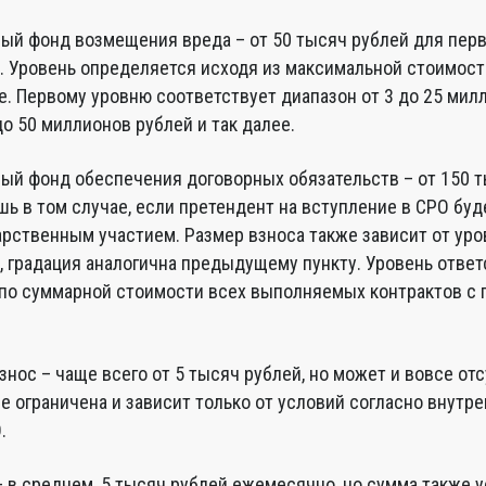
ый фонд возмещения вреда – от 50 тысяч рублей для перв
. Уровень определяется исходя из максимальной стоимост
е. Первому уровню соответствует диапазон от 3 до 25 мил
до 50 миллионов рублей и так далее.
ый фонд обеспечения договорных обязательств – от 150 т
ь в том случае, если претендент на вступление в СРО буд
арственным участием. Размер взноса также зависит от уро
, градация аналогична предыдущему пункту. Уровень отве
по суммарной стоимости всех выполняемых контрактов с
нос – чаще всего от 5 тысяч рублей, но может и вовсе отс
е ограничена и зависит только от условий согласно внутр
.
– в среднем, 5 тысяч рублей ежемесячно, но сумма также 