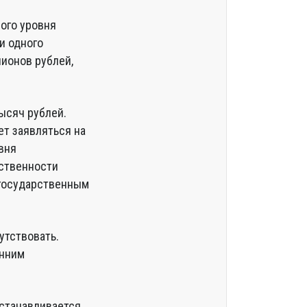
ого уровня
и одного
лионов рублей,
ысяч рублей.
ет заявляться на
вня
тственности
 государственным
утствовать.
енним
устанавливается