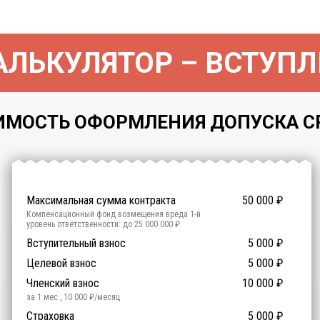
ЛЬКУЛЯТОР – ВСТУПЛ
ИМОСТЬ ОФОРМЛЕНИЯ ДОПУСКА СРО
Максимальная сумма контракта
50 000
₽
Компенсационный фонд возмещения вреда
1
-й
уровень ответственности:
до 25 000 000 ₽
Участие в гос. тендерах и аукционах
Вступительный взнос
5 000
0
₽
₽
Компенсационный фонд договорных обязательств
0
-
Целевой взнос
5 000
₽
й уровень ответственности:
Не требуется
Членский взнос
10 000
₽
за 1 мес.
,
10 000
₽/месяц
Предоставление специалистов НРС
Сертификат ISO 9001
Сертификат ISO 14001
Сертификат OHSAS 18001
Страховка
14 500
14 500
14 500
5 000
0
₽
₽
₽
₽
₽