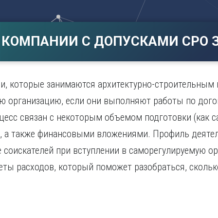
Магнитогорск
Сарато
ад
Махачкала
Севаст
ж
Мурманск
Симфер
 КОМПАНИИ С ДОПУСКАМИ СРО З
Н
Смолен
нбург
Набережные Челны
Сочи
Нижний Новгород
Ставро
Нижний Тагил
и, которые занимаются архитектурно-строительным 
о
Новокузнецк
ую организацию, если они выполняют работы по дог
Новосибирск
цесс связан с некоторым объемом подготовки (как с
), а также финансовыми вложениями. Профиль деятел
 соискателей при вступлении в саморегулируемую о
ты расходов, который поможет разобраться, скольк