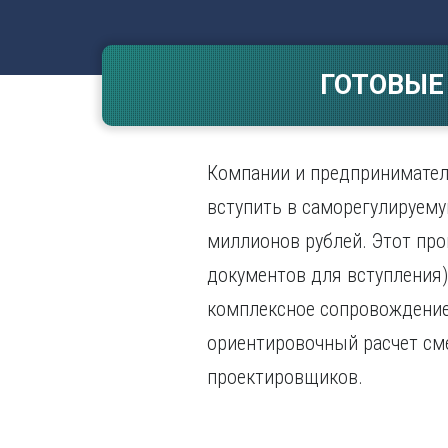
Волгогр
Вороне
ГОТОВЫЕ
Е
Екатери
И
Компании и предпринимател
Иванов
Ижевск
вступить в саморегулируем
Иркутск
миллионов рублей. Этот про
документов для вступления
комплексное сопровождение
ориентировочный расчет сме
проектировщиков.