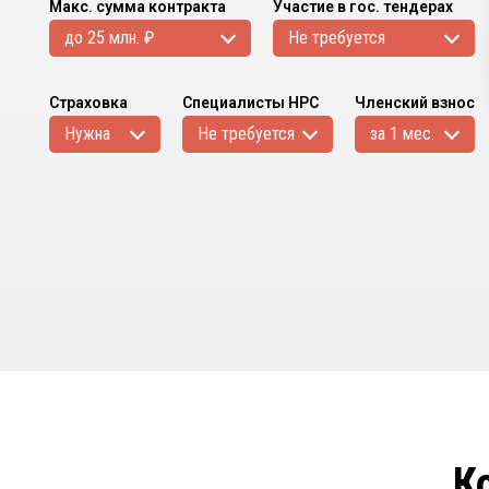
Макс. сумма контракта
Участие в гос. тендерах
до 25 млн. ₽
Не требуется
Страховка
Специалисты НРС
Членский взнос
Нужна
Не требуется
за 1 мес.
К