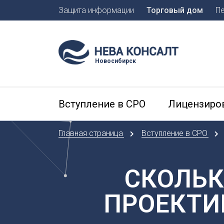
Защита информации
Торговый дом
П
Москва
Санкт-П
Новосибирск
А
Арханге
Вступление в СРО
Лицензиро
Астраха
Б
Главная страница
Вступление в СРО
Барнаул
Белгоро
Брянск
СКОЛЬК
В
ПРОЕКТИ
Владиво
Владика
Владим