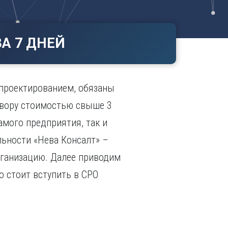
Ч
в
ополь
Чебоксары
ополь
Челябинск
А 7 ДНЕЙ
ск
Череповец
Чита
поль
Я
проектированием, обязаны
Ярославль
овору стоимостью свыше 3
амого предприятия, так и
ьности «Нева Консалт» –
рганизацию. Далее приводим
о стоит вступить в СРО