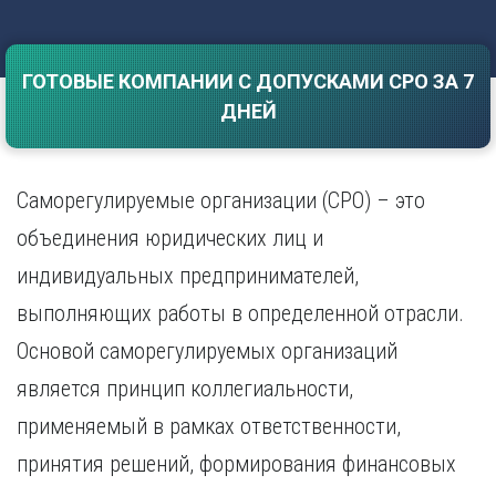
Саратов
Волгоград
Севастополь
Воронеж
Симферополь
ГОТОВЫЕ КОМПАНИИ С ДОПУСКАМИ СРО ЗА 7
Е
Смоленск
ДНЕЙ
Екатеринбург
Сочи
Ставрополь
И
Т
Иваново
Саморегулируемые организации (СРО) – это
Ижевск
Тамбов
объединения юридических лиц и
Иркутск
Тверь
индивидуальных предпринимателей,
Тольятти
К
Томск
выполняющих работы в определенной отрасли.
Казань
Тула
Калининград
Основой саморегулируемых организаций
Тюмень
Калуга
является принцип коллегиальности,
У
Кемерово
применяемый в рамках ответственности,
Киров
Улан-Удэ
Краснодар
Ульяновск
принятия решений, формирования финансовых
Красноярск
Уфа