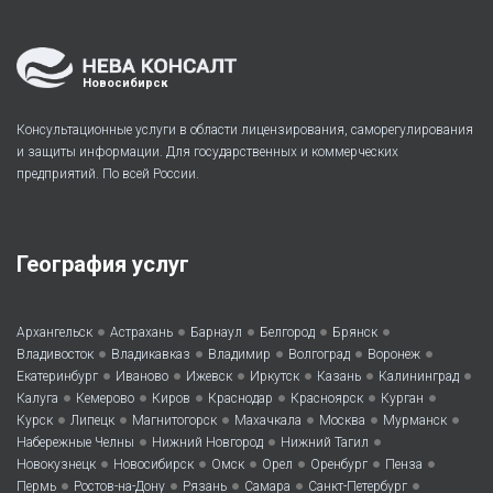
Новосибирск
Консультационные услуги в области лицензирования, саморегулирования
и защиты информации. Для государственных и коммерческих
предприятий. По всей России.
География услуг
•
•
•
•
•
Архангельск
Астрахань
Барнаул
Белгород
Брянск
•
•
•
•
•
Владивосток
Владикавказ
Владимир
Волгоград
Воронеж
•
•
•
•
•
•
Екатеринбург
Иваново
Ижевск
Иркутск
Казань
Калининград
•
•
•
•
•
•
Калуга
Кемерово
Киров
Краснодар
Красноярск
Курган
•
•
•
•
•
•
Курск
Липецк
Магнитогорск
Махачкала
Москва
Мурманск
•
•
•
Набережные Челны
Нижний Новгород
Нижний Тагил
•
•
•
•
•
•
Новокузнецк
Новосибирск
Омск
Орел
Оренбург
Пенза
•
•
•
•
•
Пермь
Ростов-на-Дону
Рязань
Самара
Санкт-Петербург