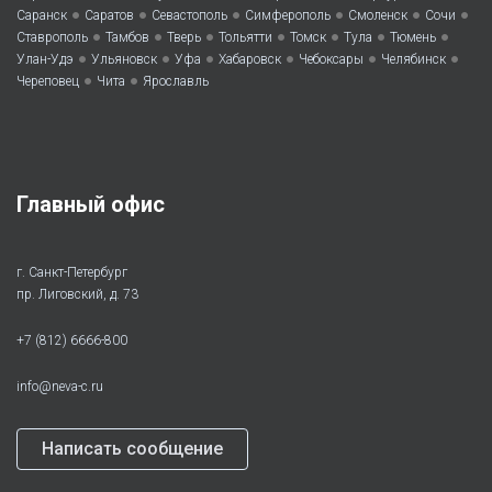
•
•
•
•
•
•
Саранск
Саратов
Севастополь
Симферополь
Смоленск
Сочи
•
•
•
•
•
•
•
Ставрополь
Тамбов
Тверь
Тольятти
Томск
Тула
Тюмень
•
•
•
•
•
•
Улан-Удэ
Ульяновск
Уфа
Хабаровск
Чебоксары
Челябинск
•
•
Череповец
Чита
Ярославль
Главный офис
г. Санкт-Петербург
пр. Лиговский, д. 73
+7 (812) 6666-800
info@neva-c.ru
Написать сообщение