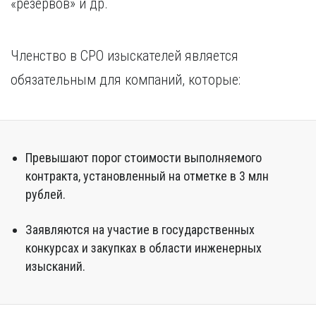
«резервов» и др.
Курган
Х
Курск
Хабаровск
Л
Членство в СРО изыскателей является
Ч
Липецк
обязательным для компаний, которые:
Чебоксары
М
Челябинск
Магнитогорск
Череповец
Махачкала
Чита
Мурманск
Превышают порог стоимости выполняемого
Я
Н
контракта, установленный на отметке в 3 млн
Ярославль
рублей.
Набережные Челны
Нижний Новгород
Заявляются на участие в государственных
Нижний Тагил
Новокузнецк
конкурсах и закупках в области инженерных
Новосибирск
изысканий.