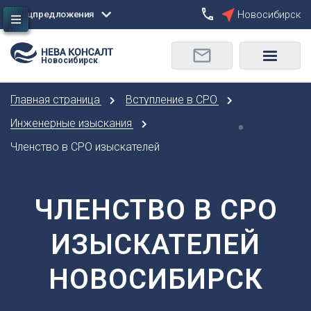
Спецпредложения
Новосибирск
Сбросить
Новосибирск
О
Москва
Санкт-Петербург
Омск
Главная страница
Вступление в СРО
Орел
А
Оренбург
Инженерные изыскания
Архангельск
П
Членство в СРО изыскателей
Астрахань
Пенза
Б
Пермь
Барнаул
ЧЛЕНСТВО В СРО
Р
Белгород
Ростов-на-Дону
Брянск
ИЗЫСКАТЕЛЕЙ
Рязань
В
С
НОВОСИБИРСК
Владивосток
Самара
Владикавказ
Саранск
Владимир