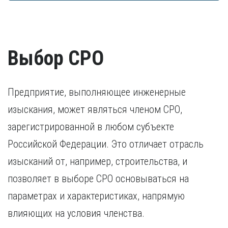
достаточно заверенной копии диплома. В остальных
Согласие на обработку персональных данных
преследования. Ранее судимые кандидаты
трудоустройства.
случаях дополнительно предоставляется копия
предоставляют документ, подтверждающий исполнение
свидетельства о признании иностранного образования.
наказания.
Разрешение на работу (если кандидат –
Удостоверение о повышении квалификации.
иностранный гражданин).
Удостоверение, подтверждающее факт повышения
Выбор СРО
квалификации в течение последних пяти лет. В случае,
если повышение квалификации проходило за пределами
России, требуется копия свидетельства о признании
иностранного образования.
Предприятие, выполняющее инженерные
изыскания, может являться членом СРО,
зарегистрированной в любом субъекте
Российской Федерации. Это отличает отрасль
изысканий от, например, строительства, и
позволяет в выборе СРО основываться на
параметрах и характеристиках, напрямую
влияющих на условия членства.